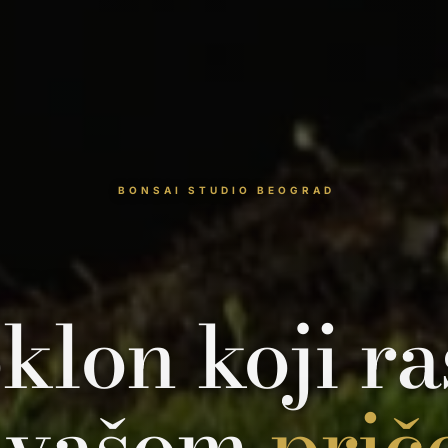
BONSAI STUDIO BEOGRAD
klon koji ra
 vašom
pri