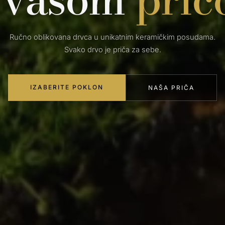
Ručno oblikovana drvca u unikatnim keramičkim posudama.
Svako drvo je priča za sebe.
IZABERITE POKLON
NAŠA PRIČA