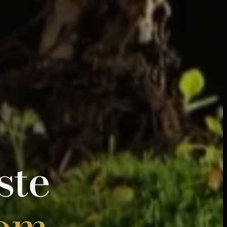
ste
čom