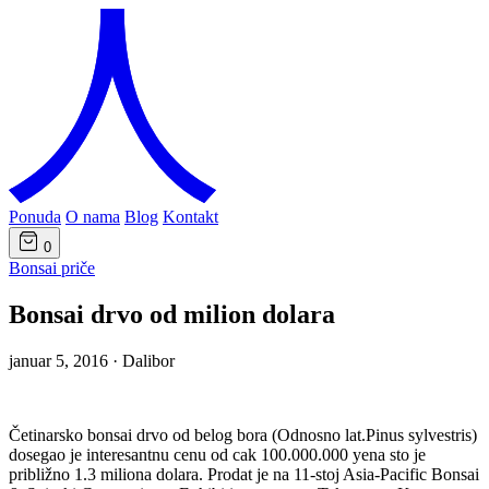
Ponuda
O nama
Blog
Kontakt
0
Bonsai priče
Bonsai drvo od milion dolara
januar 5, 2016
·
Dalibor
Četinarsko bonsai drvo od belog bora (Odnosno lat.Pinus sylvestris)
dosegao je interesantnu cenu od cak 100.000.000 yena sto je
približno 1.3 miliona dolara. Prodat je na 11-stoj Asia-Pacific Bonsai