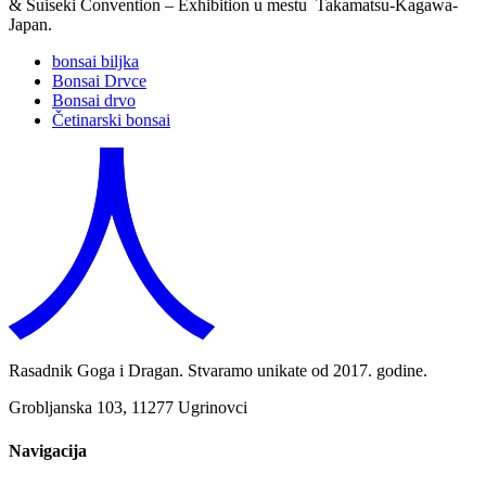
& Suiseki Convention – Exhibition u mestu Takamatsu-Kagawa-
Japan.
bonsai biljka
Bonsai Drvce
Bonsai drvo
Četinarski bonsai
Rasadnik Goga i Dragan. Stvaramo unikate od 2017. godine.
Grobljanska 103, 11277 Ugrinovci
Navigacija