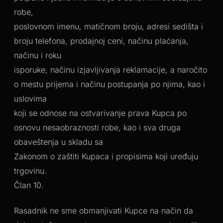
robe,
poslovnom imenu, matičnom broju, adresi sedišta i
broju telefona, prodajnoj ceni, načinu plaćanja,
načinu i roku
isporuke, načinu izjavljivanja reklamacije, a naročito
o mestu prijema i načinu postupanja po njima, kao i
uslovima
koji se odnose na ostvarivanje prava Kupca po
osnovu nesaobraznosti robe, kao i sva druga
obaveštenja u skladu sa
Zakonom o zaštiti Kupaca i propisima koji uređuju
trgovinu.
Član 10.
Rasadnik ne sme obmanjivati Kupce na način da