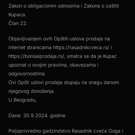
Zakon o obligacionim odnosima i Zakona o zaštiti
Kupaca.
Član 22.
Objavljivanjem ovih Opštih uslova prodaje na
internet stranicama https://rasadnikcveca.rs/ i
https://bonsaiprodaja.rs/, smatra se da je Kupac
upoznat o svojim pravima, obavezama i
odgovornostima.
Ovi Opšti uslovi prodaje stupaju na snagu danom
njegovog donošenja.
U Beogradu,
Dana: 30.9.2024. godine
Poljoprivredno gadzindstvo Rasadnik cveća Goga i