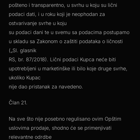
pošteno i transparentno, u svrhu u koju su lični
podaci dati, i u roku koji je neophodan za
ostvarivanje svrhe u koju
su podaci dani te u svemu sa podacima postupamo
u skladu sa Zakonom o zaštiti podataka o ličnosti
(„Sl. glasnik
RS, br. 87/2018). Lični podaci Kupca neće biti
upotrebljeni u marketinške ili bilo koje druge svrhe,
ukoliko Kupac
nije dao pristanak za navedeno.
Član 21.
Na sve što nije posebno regulisano ovim Opštim
uslovima prodaje, shodno će se primenjivati
relevantne odrdbe