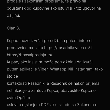
prodaje i zakonskim propisima, te pravo na
odustanak od kupovine ako istu vrši kroz ugovor na
daljinu.
Član 3.
Kupac može izvršiti porudžbinu putem internet
prodavnice na sajtu https://rasadnikcveca.rs/ i
https://bonsaiprodaja.rs/
Kupac, ako insistira može porudžbinu da izvrši
putem aplikacije Viber, Whatapp i/ili Instagram, tako
što će
kontaktirati Rasadnik, a Rasadnik će nakon prijema
notifikacije o zahtevu Kupca, obavestite Kupca o
ovim Opštim
uslovima (slanjem PDF-a) u skladu sa Zakonom o