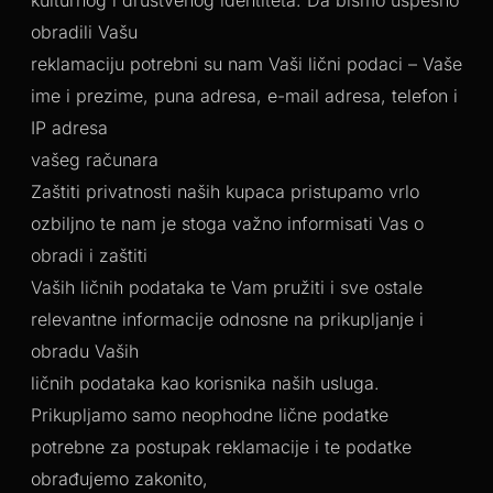
kulturnog i društvenog identiteta. Da bismo uspešno
obradili Vašu
reklamaciju potrebni su nam Vaši lični podaci – Vaše
ime i prezime, puna adresa, e-mail adresa, telefon i
IP adresa
vašeg računara
Zaštiti privatnosti naših kupaca pristupamo vrlo
ozbiljno te nam je stoga važno informisati Vas o
obradi i zaštiti
Vaših ličnih podataka te Vam pružiti i sve ostale
relevantne informacije odnosne na prikupljanje i
obradu Vaših
ličnih podataka kao korisnika naših usluga.
Prikupljamo samo neophodne lične podatke
potrebne za postupak reklamacije i te podatke
obrađujemo zakonito,