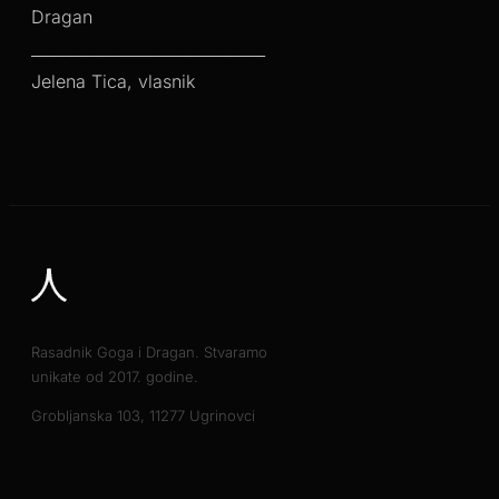
Dragan
______________________________
Jelena Tica, vlasnik
Rasadnik Goga i Dragan. Stvaramo
unikate od 2017. godine.
Grobljanska 103, 11277 Ugrinovci