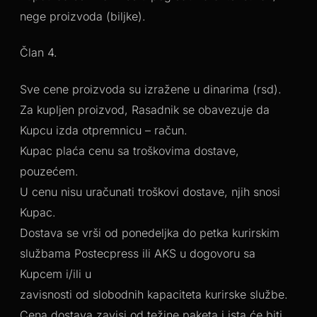
nege proizvoda (biljke).
Član 4.
Sve cene proizvoda su izražene u dinarima (rsd).
Za kupljen proizvod, Rasadnik se obavezuje da
Kupcu izda otpremnicu – račun.
Kupac plaća cenu sa troškovima dostave,
pouzećem.
U cenu nisu uračunati troškovi dostave, njih snosi
Kupac.
Dostava se vrši od ponedeljka do petka kurirskim
službama Postecpress ili AKS u dogovoru sa
Kupcem i/ili u
zavisnosti od slobodnih kapaciteta kurirske službe.
Cena dostava zavisi od težine paketa i ista će biti