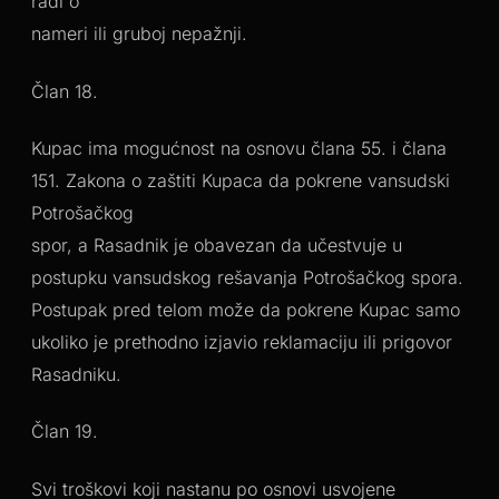
radi o
nameri ili gruboj nepažnji.
Član 18.
Kupac ima mogućnost na osnovu člana 55. i člana
151. Zakona o zaštiti Kupaca da pokrene vansudski
Potrošačkog
spor, a Rasadnik je obavezan da učestvuje u
postupku vansudskog rešavanja Potrošačkog spora.
Postupak pred telom može da pokrene Kupac samo
ukoliko je prethodno izjavio reklamaciju ili prigovor
Rasadniku.
Član 19.
Svi troškovi koji nastanu po osnovi usvojene