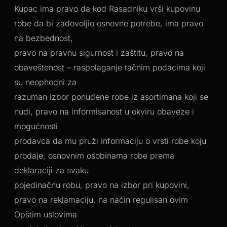
Kupac ima pravo da kod Rasadniku vrši kupovinu
robe da bi zadovoljio osnovne potrebe, ima pravo
na bezbednost,
pravo na pravnu sigurnost i zaštitu, pravo na
obaveštenost – raspolaganje tačnim podacima koji
su neophodni za
razuman izbor ponuđene robe iz asortimana koji se
nudi, pravo na informisanost u okviru obaveze i
mogućnosti
prodavca da mu pruži informaciju o vrsti robe koju
prodaje, osnovnim osobinama robe prema
deklaraciji za svaku
pojedinačnu robu, pravo na izbor pri kupovini,
pravo na reklamaciju, na način regulisan ovim
Opštim uslovima