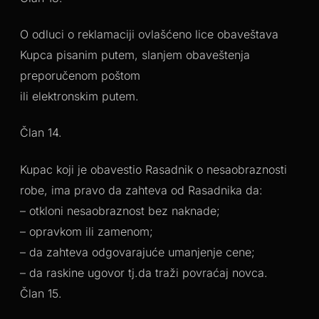
O odluci o reklamaciji ovlašćeno lice obaveštava
Kupca pisanim putem, slanjem obaveštenja
preporučenom poštom
ili elektronskim putem.
Član 14.
Kupac koji je obavestio Rasadnik o nesaobraznosti
robe, ima pravo da zahteva od Rasadnika da:
– otkloni nesaobraznost bez naknade;
– opravkom ili zamenom;
– da zahteva odgovarajuće umanjenje cene;
– da raskine ugovor tj.da traži povraćaj novca.
Član 15.