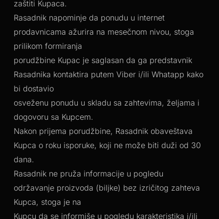
zaštiti Kupaca.
Rasadnik napominje da ponudu u internet
prodavnicama ažurira na mesečnom nivou, stoga
prilikom formiranja
porudžbine Kupac je saglasan da ga predstavnik
Rasadnika kontaktira putem Viber i/ili Whatapp kako
bi dostavio
osveženu ponudu u skladu sa zahtevima, željama i
dogovoru sa Kupcem.
Nakon prijema porudžbine, Rasadnik obaveštava
Kupca o roku isporuke, koji ne može biti duži od 30
dana.
Rasadnik ne pruža informacije u pogledu
održavanje proizvoda (biljke) bez izričitog zahteva
Kupca, stoga je na
Kupcu da se informiše u pogledu karakteristika i/ili