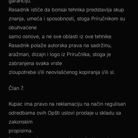
garanciju.
Rasadnik ističe da bonsai tehnika predstavlja skup
znanja, umeća i sposobnosti, stoga Priručnikom su
obuhvaćene
samo osnove, a ne sve oblasti iz ove tehnike.
Rasadnik polaže autorska prava na sadržinu,
aražman, dizajn i logo iz Priručnika, stoga je
zabranjena svaka vrste
zloupotrebe i/ili neovlašćenog kopiranja i/ili sl.
Član 7.
Kupac ima pravo na reklamaciju na način regulisan
odredbama ovih Opšti uslovi prodaje u skladu sa
zakonskim
propisima.