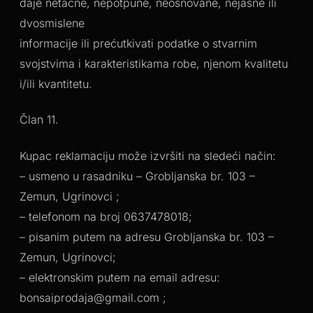
daje netačne, nepotpune, neosnovane, nejasne ili
dvosmislene
informacije ili prećutkivati podatke o stvarnim
svojstvima i karakteristikama robe, njenom kvalitetu
i/ili kvantitetu.
Član 11.
Kupac reklamaciju može izvršiti na sledeći način:
– usmeno u rasadniku – Grobljanska br. 103 –
Zemun, Ugrinovci ;
– telefonom na broj 0637478018;
– pisanim putem na adresu Grobljanska br. 103 –
Zemun, Ugrinovci;
– elektronskim putem na email adresu:
bonsaiprodaja@gmail.com ;