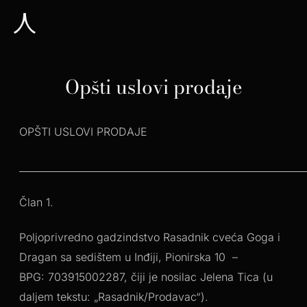
Opšti uslovi prodaje
OPŠTI USLOVI PRODAJE
____________________________________________________________
Član 1.
Poljoprivredno gadzindstvo Rasadnik cveća Goga i
Dragan sa sedištem u Inđiji, Pionirska 10 –
BPG: 703915002287, čiji je nosilac Jelena Tica (u
daljem tekstu: „Rasadnik/Prodavac“).