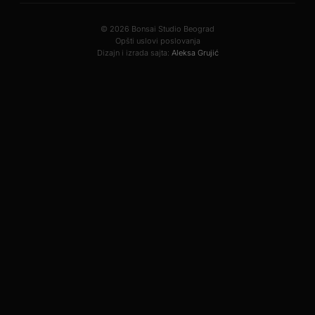
© 2026 Bonsai Studio Beograd
Opšti uslovi poslovanja
Dizajn i izrada sajta:
Aleksa Grujić