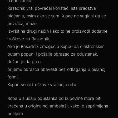
o odustanku.
Rasadnik vrši povraćaj koristeći ista sredstva
plaćanja, osim ako se sam Kupac ne saglasi da se
povraćaj može
izvršit na drugi način i ako to ne proizvodi dodatne
troškove za Rasadnik.
Ako je Rasadnik omogućio Kupcu da elektronskim
putem popuni i pošalje obrazac za odustanak,
dužan je da ga o
prijemu obrasca obavesti bez odlaganja u pisanoj
formi.
Kupac snosi troškove vraćanja robe.
Roba u slučaju odustanka od kupovine mora biti
vraćena u originalnoj ambalaži, kako je zaprimljena
prilikom