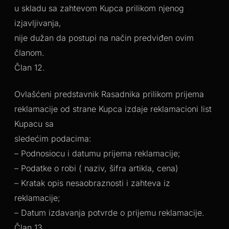
u skladu sa zahtevom Kupca prilikom njenog
izjavljivanja,
nije dužan da postupi na način predviđen ovim
članom.
Član 12.
Ovlašćeni predstavnik Rasadnika prilikom prijema
reklamacije od strane Kupca izdaje reklamacioni list
Kupacu sa
sledećim podacima:
– Podnosiocu i datumu prijema reklamacije;
– Podatke o robi ( naziv, šifra artikla, cena)
– Kratak opis nesaobraznosti i zahteva iz
reklamacije;
– Datum izdavanja potvrde o prijemu reklamacije.
Član 13.